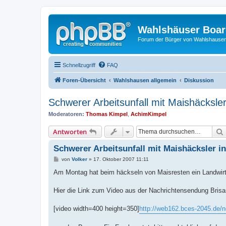
Wahlshäuser Boa
Forum der Bürger von Wahlshause
Schnellzugriff
FAQ
Foren-Übersicht
Wahlshausen allgemein
Diskussion
Schwerer Arbeitsunfall mit Maishäcksle
Moderatoren:
Thomas Kimpel
,
AchimKimpel
Antworten
Schwerer Arbeitsunfall mit Maishäcksler i
B
von
Volker
»
17. Oktober 2007 11:11
e
i
Am Montag hat beim häckseln von Maisresten ein Landwirt
t
r
a
Hier die Link zum Video aus der Nachrichtensendung Brisa
g
[video width=400 height=350]
http://web162.bces-2045.de/