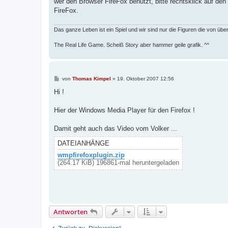
wer den Browser FireFox benutzt, bitte rechtsklick auf de
FireFox.
Das ganze Leben ist ein Spiel und wir sind nur die Figuren die von üb
The Real Life Game. Scheiß Story aber hammer geile grafik. ^^
B
von
Thomas Kimpel
»
19. Oktober 2007 12:56
e
i
Hi !
t
r
a
Hier der Windows Media Player für den Firefox !
g
Damit geht auch das Video vom Volker ...
DATEIANHÄNGE
wmpfirefoxplugin.zip
(264.17 KiB) 196861-mal heruntergeladen
Antworten