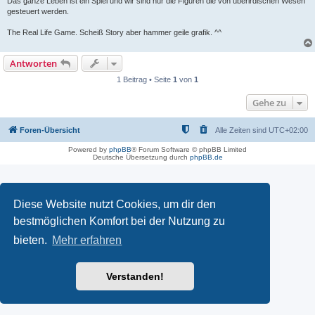
Das ganze Leben ist ein Spiel und wir sind nur die Figuren die von überirdischen Wesen
gesteuert werden.
The Real Life Game. Scheiß Story aber hammer geile grafik. ^^
Antworten
1 Beitrag • Seite
1
von
1
Gehe zu
Foren-Übersicht
Alle Zeiten sind
UTC+02:00
Powered by
phpBB
® Forum Software © phpBB Limited
Deutsche Übersetzung durch
phpBB.de
Diese Website nutzt Cookies, um dir den
bestmöglichen Komfort bei der Nutzung zu
bieten.
Mehr erfahren
Verstanden!