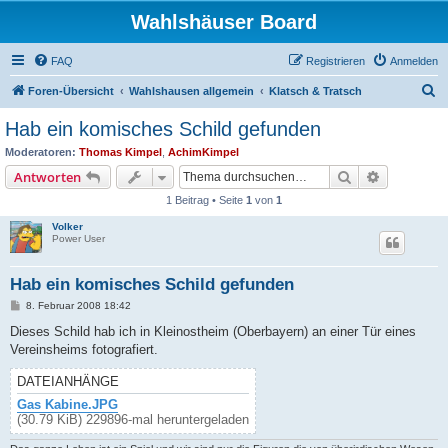
Wahlshäuser Board
FAQ
Registrieren
Anmelden
S
Foren-Übersicht
Wahlshausen allgemein
Klatsch & Tratsch
u
Hab ein komisches Schild gefunden
c
Moderatoren:
Thomas Kimpel
,
AchimKimpel
h
Suche
Erweiterte
Antworten
e
1 Beitrag • Seite
1
von
1
Volker
Power User
Hab ein komisches Schild gefunden
B
8. Februar 2008 18:42
e
i
Dieses Schild hab ich in Kleinostheim (Oberbayern) an einer Tür eines
t
Vereinsheims fotografiert.
r
a
g
DATEIANHÄNGE
Gas Kabine.JPG
(30.79 KiB) 229896-mal heruntergeladen