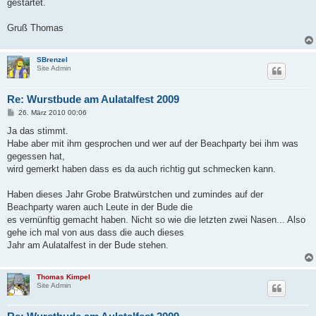
gestartet.
Gruß Thomas
SBrenzel
Site Admin
Re: Wurstbude am Aulatalfest 2009
B
26. März 2010 00:06
e
i
Ja das stimmt.
t
Habe aber mit ihm gesprochen und wer auf der Beachparty bei ihm was
r
a
gegessen hat,
g
wird gemerkt haben dass es da auch richtig gut schmecken kann.
Haben dieses Jahr Grobe Bratwürstchen und zumindes auf der
Beachparty waren auch Leute in der Bude die
es vernünftig gemacht haben. Nicht so wie die letzten zwei Nasen... Also
gehe ich mal von aus dass die auch dieses
Jahr am Aulatalfest in der Bude stehen.
Thomas Kimpel
Site Admin