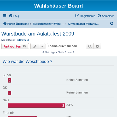
Wahlshäuser Board
FAQ
Registrieren
Anmelden
S
Foren-Übersicht
Burschenschaft Wahlshausen
Kirmesplaner / Veranstaltungen
u
Wurstbude am Aulatalfest 2009
c
Moderator:
SBrenzel
h
Suche
Erweiterte
Antworten
e
4 Beiträge • Seite
1
von
1
Wie war die Woschtbude ?
Super
Keine Stimmen
0
OK
Keine Stimmen
0
Naja
33%
2
Eher nix