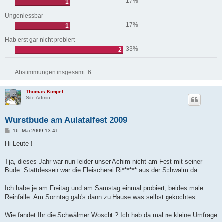
17%
1
Ungeniessbar
17%
1
Hab erst gar nicht probiert
33%
2
Abstimmungen insgesamt:
6
Thomas Kimpel
Site Admin
Wurstbude am Aulatalfest 2009
B
16. Mai 2009 13:41
e
i
Hi Leute !
t
r
a
Tja, dieses Jahr war nun leider unser Achim nicht am Fest mit seiner
g
Bude. Stattdessen war die Fleischerei Ri****** aus der Schwalm da.
Ich habe je am Freitag und am Samstag einmal probiert, beides male
Reinfälle. Am Sonntag gab's dann zu Hause was selbst gekochtes...
Wie fandet Ihr die Schwälmer Woscht ? Ich hab da mal ne kleine Umfrage