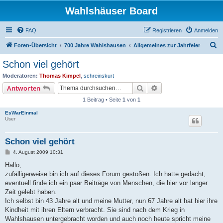
Wahlshäuser Board
FAQ
Registrieren
Anmelden
S
Foren-Übersicht
700 Jahre Wahlshausen
Allgemeines zur Jahrfeier
u
Schon viel gehört
c
Moderatoren:
Thomas Kimpel
,
schreinskurt
h
Suche
Erweiterte Suche
Antworten
e
1 Beitrag • Seite
1
von
1
EsWarEinmal
User
Schon viel gehört
B
4. August 2009 10:31
e
i
Hallo,
t
zufälligerweise bin ich auf dieses Forum gestoßen. Ich hatte gedacht,
r
a
eventuell finde ich ein paar Beiträge von Menschen, die hier vor langer
g
Zeit gelebt haben.
Ich selbst bin 43 Jahre alt und meine Mutter, nun 67 Jahre alt hat hier ihre
Kindheit mit ihren Eltern verbracht. Sie sind nach dem Krieg in
Wahlshausen untergebracht worden und auch noch heute spricht meine